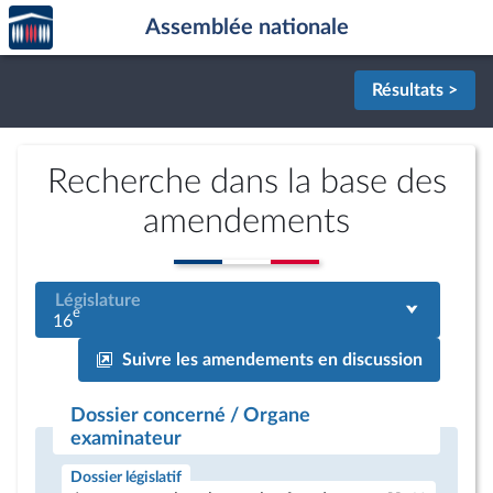
Accèder
Aller au contenu
Aller en bas de la page
Assemblée nationale
à la
page
d'accueil
Résultats >
Recherche dans la base des
amendements
Législature
e
16
Suivre les amendements en discussion
Dossier concerné / Organe
examinateur
Dossier législatif