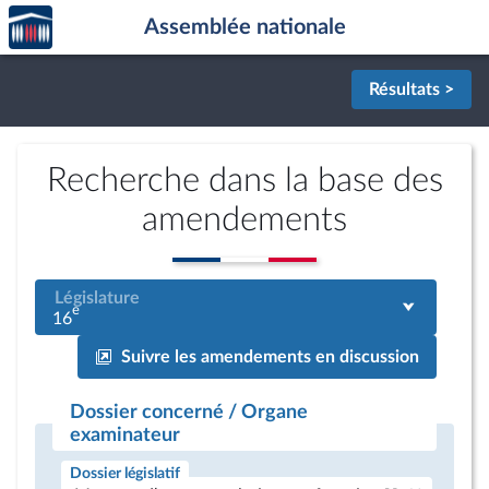
Accèder
Aller au contenu
Aller en bas de la page
Assemblée nationale
à la
page
d'accueil
Résultats >
Recherche dans la base des
amendements
Législature
e
16
Suivre les amendements en discussion
Dossier concerné / Organe
examinateur
Dossier législatif