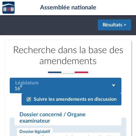
Accèder
Aller au contenu
Aller en bas de la page
Assemblée nationale
à la
page
d'accueil
Résultats >
Recherche dans la base des
amendements
Législature
e
16
Suivre les amendements en discussion
Dossier concerné / Organe
examinateur
Dossier législatif