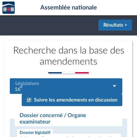
Accèder
Aller au contenu
Aller en bas de la page
Assemblée nationale
à la
page
d'accueil
Résultats >
Recherche dans la base des
amendements
Législature
e
16
Suivre les amendements en discussion
Dossier concerné / Organe
examinateur
Dossier législatif