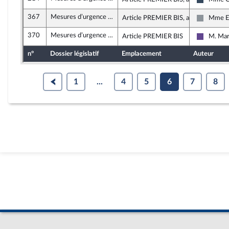
Rassemb
367
Mesures d’urgence relatives au fonctionnement du marché du travail en vue du plein emploi
Article PREMIER BIS, alinéa 1
Mme E
Non insc
370
Mesures d’urgence relatives au fonctionnement du marché du travail en vue du plein emploi
Article PREMIER BIS
M. Mar
Renaissa
n°
Dossier législatif
Emplacement
Auteur
1
...
4
5
6
7
8