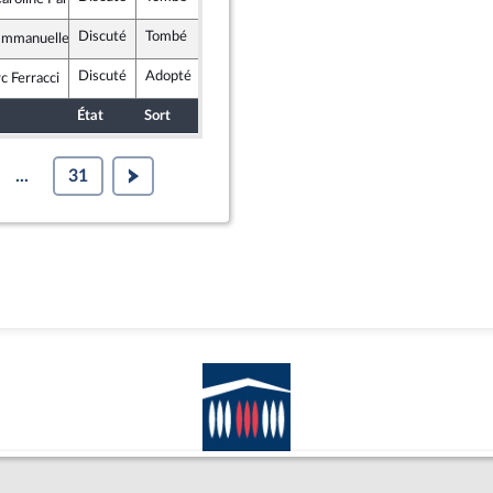
lement National
Discuté
Tombé
5 octobre 2022
Assemblée nationale (séance publique)
mmanuelle Ménard
rit
Discuté
Adopté
5 octobre 2022
Assemblée nationale (séance publique)
c Ferracci
nce
État
Sort
Date d'examen
Examiné par
...
31