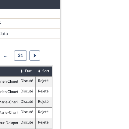
F
data
...
31
État
Sort
Examiné par
Date d'examen
Discuté
Rejeté
5 octobre 2022
Assemblée nationale (séance publique)
rien Clouet
e insoumise - Nouvelle Union Populaire écologique et sociale
Discuté
Rejeté
5 octobre 2022
Assemblée nationale (séance publique)
rien Clouet
e insoumise - Nouvelle Union Populaire écologique et sociale
Discuté
Rejeté
5 octobre 2022
Assemblée nationale (séance publique)
rie-Charlotte Garin
te - NUPES
Discuté
Rejeté
5 octobre 2022
Assemblée nationale (séance publique)
rie-Charlotte Garin
te - NUPES
Discuté
Rejeté
5 octobre 2022
Assemblée nationale (séance publique)
hur Delaporte
tes et apparentés (membre de l’intergroupe NUPES)