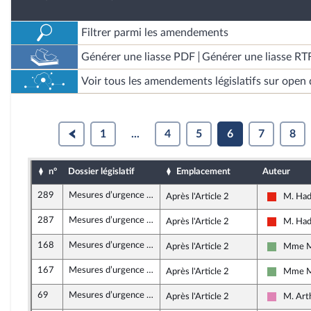
Filtrer parmi les amendements
Générer une liasse PDF
Générer une liasse RT
Voir tous les amendements législatifs sur open 
1
...
4
5
6
7
8
n°
Dossier législatif
Emplacement
Auteur
289
Mesures d’urgence relatives au fonctionnement du marché du travail en vue du plein emploi
Après l'Article 2
M. Had
La Franc
287
Mesures d’urgence relatives au fonctionnement du marché du travail en vue du plein emploi
Après l'Article 2
M. Had
La Franc
168
Mesures d’urgence relatives au fonctionnement du marché du travail en vue du plein emploi
Après l'Article 2
Mme Ma
Écologis
167
Mesures d’urgence relatives au fonctionnement du marché du travail en vue du plein emploi
Après l'Article 2
Mme Ma
Écologis
69
Mesures d’urgence relatives au fonctionnement du marché du travail en vue du plein emploi
Après l'Article 2
M. Art
Socialis