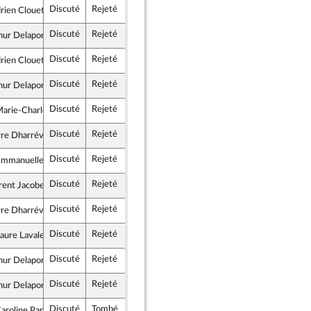
Discuté
Rejeté
5 octobre 2022
Assemblée nationale (séance publique)
rien Clouet
e insoumise - Nouvelle Union Populaire écologique et sociale
Discuté
Rejeté
5 octobre 2022
Assemblée nationale (séance publique)
hur Delaporte
tes et apparentés (membre de l’intergroupe NUPES)
Discuté
Rejeté
5 octobre 2022
Assemblée nationale (séance publique)
rien Clouet
e insoumise - Nouvelle Union Populaire écologique et sociale
Discuté
Rejeté
5 octobre 2022
Assemblée nationale (séance publique)
hur Delaporte
tes et apparentés (membre de l’intergroupe NUPES)
Discuté
Rejeté
5 octobre 2022
Assemblée nationale (séance publique)
rie-Charlotte Garin
te - NUPES
Discuté
Rejeté
5 octobre 2022
Assemblée nationale (séance publique)
re Dharréville
émocrate et républicaine - NUPES
Discuté
Rejeté
5 octobre 2022
Assemblée nationale (séance publique)
mmanuelle Ménard
rit
Discuté
Rejeté
5 octobre 2022
Assemblée nationale (séance publique)
ent Jacobelli
lement National
Discuté
Rejeté
5 octobre 2022
Assemblée nationale (séance publique)
re Dharréville
émocrate et républicaine - NUPES
Discuté
Rejeté
5 octobre 2022
Assemblée nationale (séance publique)
ure Lavalette
lement National
Discuté
Rejeté
5 octobre 2022
Assemblée nationale (séance publique)
hur Delaporte
tes et apparentés (membre de l’intergroupe NUPES)
Discuté
Rejeté
5 octobre 2022
Assemblée nationale (séance publique)
hur Delaporte
tes et apparentés (membre de l’intergroupe NUPES)
Discuté
Tombé
5 octobre 2022
Assemblée nationale (séance publique)
roline Parmentier