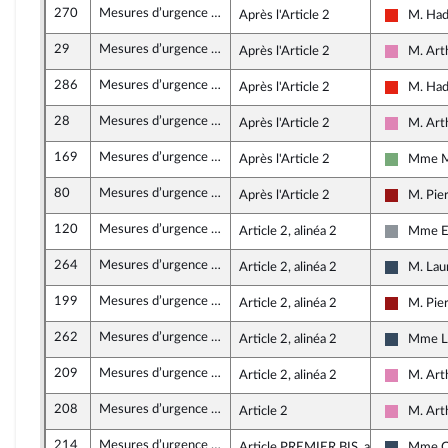
270
Mesures d’urgence relatives au fonctionnement du marché du travail en vue du plein emploi
Après l'Article 2
M. Had
La Franc
29
Mesures d’urgence relatives au fonctionnement du marché du travail en vue du plein emploi
Après l'Article 2
M. Art
Socialis
286
Mesures d’urgence relatives au fonctionnement du marché du travail en vue du plein emploi
Après l'Article 2
M. Had
La Franc
28
Mesures d’urgence relatives au fonctionnement du marché du travail en vue du plein emploi
Après l'Article 2
M. Art
Socialis
169
Mesures d’urgence relatives au fonctionnement du marché du travail en vue du plein emploi
Après l'Article 2
Mme Ma
Écologis
80
Mesures d’urgence relatives au fonctionnement du marché du travail en vue du plein emploi
Après l'Article 2
M. Pier
Gauche d
120
Mesures d’urgence relatives au fonctionnement du marché du travail en vue du plein emploi
Article 2, alinéa 2
Mme E
Non insc
264
Mesures d’urgence relatives au fonctionnement du marché du travail en vue du plein emploi
Article 2, alinéa 2
M. Laur
Rassemb
199
Mesures d’urgence relatives au fonctionnement du marché du travail en vue du plein emploi
Article 2, alinéa 2
M. Pier
Gauche d
262
Mesures d’urgence relatives au fonctionnement du marché du travail en vue du plein emploi
Article 2, alinéa 2
Mme La
Rassemb
209
Mesures d’urgence relatives au fonctionnement du marché du travail en vue du plein emploi
Article 2, alinéa 2
M. Art
Socialis
208
Mesures d’urgence relatives au fonctionnement du marché du travail en vue du plein emploi
Article 2
M. Art
Socialis
214
Mesures d’urgence relatives au fonctionnement du marché du travail en vue du plein emploi
Article PREMIER BIS, alinéa 1
Mme Ca