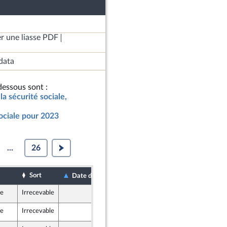
r une liasse PDF
data
essous sont :
la sécurité sociale,
ociale pour 2023
...
26
Sort
Date de dépôt
Date d'examen
le
Irrecevable
16 novembre 2022
le
Irrecevable
16 novembre 2022