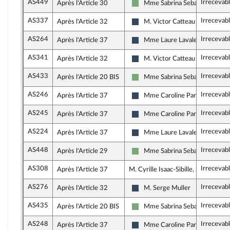
AS449
Irrecevab
Après l'Article 30
Mme Sabrina Sebaihi
Écologiste - NUPES
AS337
Irrecevab
Après l'Article 32
M. Victor Catteau
Rassemblement National
AS264
Irrecevab
Après l'Article 37
Mme Laure Lavalette
Rassemblement National
AS341
Irrecevab
Après l'Article 32
M. Victor Catteau
Rassemblement National
AS433
Irrecevab
Après l'Article 20 BIS
Mme Sabrina Sebaihi
Écologiste - NUPES
AS246
Irrecevab
Après l'Article 37
Mme Caroline Parmentier
Rassemblement National
AS245
Irrecevab
Après l'Article 37
Mme Caroline Parmentier
Rassemblement National
AS224
Irrecevab
Après l'Article 37
Mme Laure Lavalette
Rassemblement National
AS448
Irrecevab
Après l'Article 29
Mme Sabrina Sebaihi
Écologiste - NUPES
AS308
Irrecevab
Après l'Article 37
M. Cyrille Isaac-Sibille, rapporteur
AS276
Irrecevab
Après l'Article 32
M. Serge Muller
Rassemblement National
AS435
Irrecevab
Après l'Article 20 BIS
Mme Sabrina Sebaihi
Écologiste - NUPES
AS248
Irrecevab
Après l'Article 37
Mme Caroline Parmentier
Rassemblement National