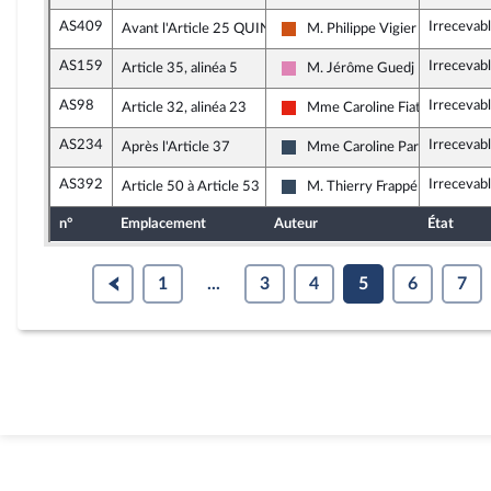
AS409
Irrecevab
Avant l'Article 25 QUINQUIES
M. Philippe Vigier
Démocrate (MoDem et Indépen
AS159
Irrecevab
Article 35, alinéa 5
M. Jérôme Guedj
Socialistes et apparentés (mem
AS98
Irrecevab
Article 32, alinéa 23
Mme Caroline Fiat
La France insoumise - Nouvelle 
AS234
Irrecevab
Après l'Article 37
Mme Caroline Parmentier
Rassemblement National
AS392
Irrecevab
Article 50 à Article 53
M. Thierry Frappé
Rassemblement National
n°
Emplacement
Auteur
État
1
...
3
4
5
6
7