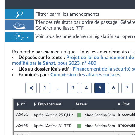
Filtrer parmi les amendements
Trier ces résultats par ordre de passage
Génére
Générer une liasse RTF
Voir tous les amendements législatifs sur open 
Recherche par examen unique - Tous les amendements ci-d
Déposés sur le texte :
Projet de loi de financement de 
modifié par le Sénat, pour 2023, n° 480
Liés au dossier législatif :
Financement de la sécurité s
Examinés par :
Commission des affaires sociales
1
...
3
4
5
6
7
n°
Emplacement
Auteur
État
AS451
Irrecevab
Après l'Article 25 QUINQUIES
Mme Sabrina Sebaihi
Écologiste - NUPES
AS440
Irrecevab
Après l'Article 31 TER
Mme Sabrina Sebaihi
Écologiste - NUPES