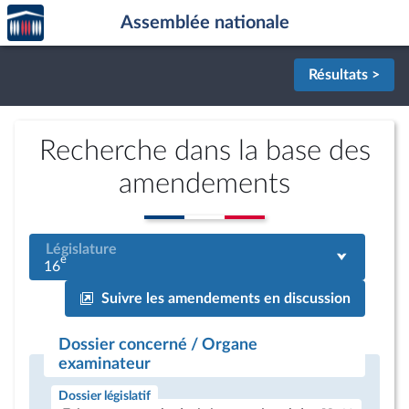
Accèder
Aller au contenu
Aller en bas de la page
Assemblée nationale
à la
page
d'accueil
Résultats >
Recherche dans la base des
amendements
Législature
e
16
Suivre les amendements en discussion
Dossier concerné / Organe
examinateur
Dossier législatif