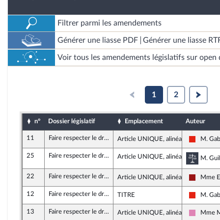
Filtrer parmi les amendements
Générer une liasse PDF
Générer une liasse RT
Voir tous les amendements législatifs sur open 
1
2
n°
Dossier législatif
Emplacement
Auteur
11
Faire respecter le droit international dans le secours des migrants en mer Méditerranée
Article UNIQUE, alinéa 4
M. Gab
La Franc
25
Faire respecter le droit international dans le secours des migrants en mer Méditerranée
Article UNIQUE, alinéa 16
Commis
M. Gui
22
Faire respecter le droit international dans le secours des migrants en mer Méditerranée
Article UNIQUE, alinéa 24
Mme El
Gauche d
12
Faire respecter le droit international dans le secours des migrants en mer Méditerranée
TITRE
M. Gab
La Franc
13
Faire respecter le droit international dans le secours des migrants en mer Méditerranée
Article UNIQUE, alinéa 17
Mme Ma
Socialis