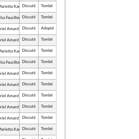
Discuté
Tombé
28 novembre 2023
Assemblée nationale (séance publique)
rietta Karamanli
tes et apparentés
Discuté
Tombé
28 novembre 2023
Assemblée nationale (séance publique)
sa Faucillon
émocrate et républicaine - NUPES
Discuté
Adopté
28 novembre 2023
Assemblée nationale (séance publique)
riel Amard
e insoumise - Nouvelle Union Populaire écologique et sociale
Discuté
Tombé
28 novembre 2023
Assemblée nationale (séance publique)
riel Amard
e insoumise - Nouvelle Union Populaire écologique et sociale
Discuté
Tombé
28 novembre 2023
Assemblée nationale (séance publique)
rietta Karamanli
tes et apparentés
Discuté
Tombé
28 novembre 2023
Assemblée nationale (séance publique)
sa Faucillon
émocrate et républicaine - NUPES
Discuté
Tombé
28 novembre 2023
Assemblée nationale (séance publique)
riel Amard
e insoumise - Nouvelle Union Populaire écologique et sociale
Discuté
Tombé
28 novembre 2023
Assemblée nationale (séance publique)
riel Amard
e insoumise - Nouvelle Union Populaire écologique et sociale
Discuté
Tombé
28 novembre 2023
Assemblée nationale (séance publique)
riel Amard
e insoumise - Nouvelle Union Populaire écologique et sociale
Discuté
Tombé
28 novembre 2023
Assemblée nationale (séance publique)
riel Amard
e insoumise - Nouvelle Union Populaire écologique et sociale
Discuté
Tombé
28 novembre 2023
Assemblée nationale (séance publique)
riel Amard
e insoumise - Nouvelle Union Populaire écologique et sociale
Discuté
Tombé
28 novembre 2023
Assemblée nationale (séance publique)
rietta Karamanli
tes et apparentés