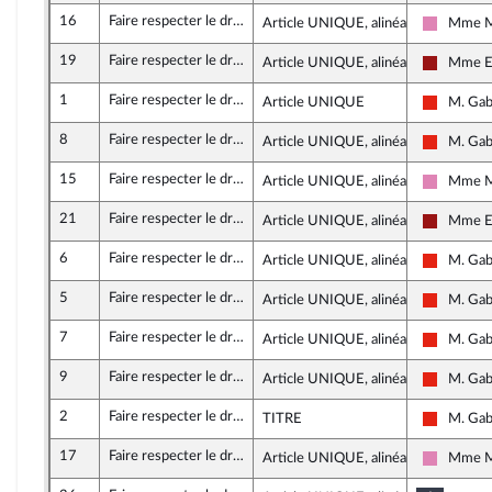
16
Faire respecter le droit international dans le secours des migrants en mer Méditerranée
Article UNIQUE, alinéa 18
Mme Ma
Socialis
19
Faire respecter le droit international dans le secours des migrants en mer Méditerranée
Article UNIQUE, alinéa 19
Mme El
Gauche d
1
Faire respecter le droit international dans le secours des migrants en mer Méditerranée
Article UNIQUE
M. Gab
La Franc
8
Faire respecter le droit international dans le secours des migrants en mer Méditerranée
Article UNIQUE, alinéa 23
M. Gab
La Franc
15
Faire respecter le droit international dans le secours des migrants en mer Méditerranée
Article UNIQUE, alinéa 20
Mme Ma
Socialis
21
Faire respecter le droit international dans le secours des migrants en mer Méditerranée
Article UNIQUE, alinéa 21
Mme El
Gauche d
6
Faire respecter le droit international dans le secours des migrants en mer Méditerranée
Article UNIQUE, alinéa 21
M. Gab
La Franc
5
Faire respecter le droit international dans le secours des migrants en mer Méditerranée
Article UNIQUE, alinéa 20
M. Gab
La Franc
7
Faire respecter le droit international dans le secours des migrants en mer Méditerranée
Article UNIQUE, alinéa 21
M. Gab
La Franc
9
Faire respecter le droit international dans le secours des migrants en mer Méditerranée
Article UNIQUE, alinéa 24
M. Gab
La Franc
2
Faire respecter le droit international dans le secours des migrants en mer Méditerranée
TITRE
M. Gab
La Franc
17
Faire respecter le droit international dans le secours des migrants en mer Méditerranée
Article UNIQUE, alinéa 17
Mme Ma
Socialis