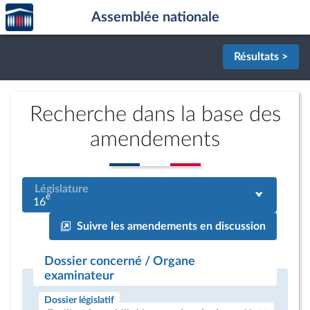
Accèder
Aller au contenu
Aller en bas de la page
Assemblée nationale
à la
page
d'accueil
Résultats >
Recherche dans la base des
amendements
Législature
e
16
Suivre les amendements en discussion
Dossier concerné / Organe
examinateur
Dossier législatif