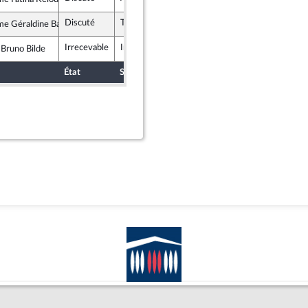
alistes et apparentés (membre de l’intergroupe NUPES)
Discuté
Tombé
9 février 2023
e Géraldine Bannier
crate (MoDem et Indépendants)
Irrecevable
Irrecevable
 Bruno Bilde
emblement National
État
Sort
Date d'examen
Examiné p