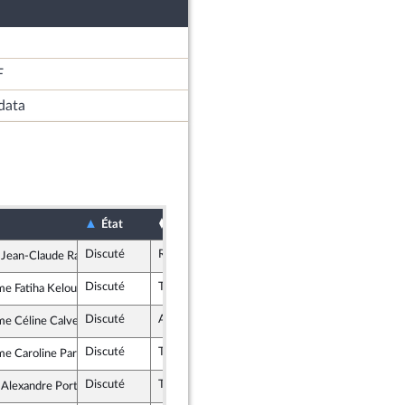
F
data
Sort
Date d'examen
Examiné p
État
Discuté
Rejeté
9 février 2023
 Jean-Claude Raux
ogiste - NUPES
Discuté
Tombé
9 février 2023
e Fatiha Keloua Hachi
alistes et apparentés (membre de l’intergroupe NUPES)
Discuté
Adopté
9 février 2023
e Céline Calvez
issance
Discuté
Tombé
9 février 2023
e Caroline Parmentier
emblement National
Discuté
Tombé
9 février 2023
 Alexandre Portier
Républicains