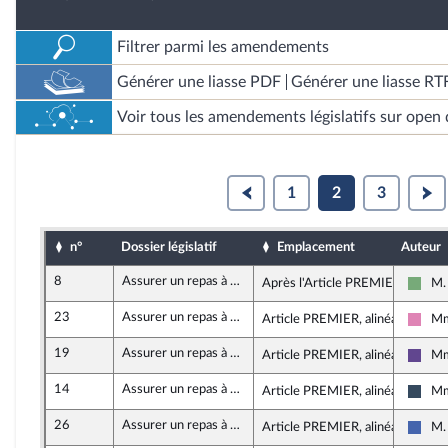
Filtrer parmi les amendements
Générer une liasse PDF
Générer une liasse RT
Voir tous les amendements législatifs sur open 
1
2
3
n°
Dossier législatif
Emplacement
Auteur
8
Assurer un repas à 1 euro pour tous les étudiants
Après l'Article PREMIER
M.
Écol
23
Assurer un repas à 1 euro pour tous les étudiants
Article PREMIER, alinéa 2
Mm
Soci
19
Assurer un repas à 1 euro pour tous les étudiants
Article PREMIER, alinéa 2
Mm
Rena
14
Assurer un repas à 1 euro pour tous les étudiants
Article PREMIER, alinéa 2
Mm
Rass
26
Assurer un repas à 1 euro pour tous les étudiants
Article PREMIER, alinéa 2
M.
Les 