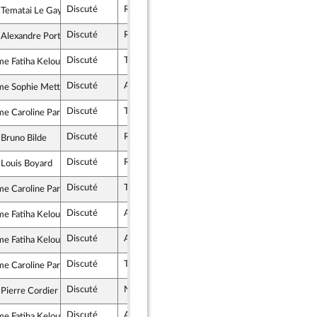
Discuté
Rejeté
9 février 2023
 Tematai Le Gayic
he démocrate et républicaine - NUPES
Discuté
Retiré
9 février 2023
 Alexandre Portier
Républicains
Discuté
Tombé
9 février 2023
e Fatiha Keloua Hachi
alistes et apparentés (membre de l’intergroupe NUPES)
Discuté
Adopté
9 février 2023
e Sophie Mette
crate (MoDem et Indépendants)
Discuté
Tombé
9 février 2023
e Caroline Parmentier
emblement National
Discuté
Rejeté
9 février 2023
 Bruno Bilde
emblement National
Discuté
Rejeté
9 février 2023
 Louis Boyard
rance insoumise - Nouvelle Union Populaire écologique et sociale
Discuté
Tombé
9 février 2023
e Caroline Parmentier
emblement National
Discuté
Adopté
9 février 2023
e Fatiha Keloua Hachi
alistes et apparentés (membre de l’intergroupe NUPES)
Discuté
Adopté
9 février 2023
e Fatiha Keloua Hachi
alistes et apparentés (membre de l’intergroupe NUPES)
Discuté
Tombé
9 février 2023
e Caroline Parmentier
emblement National
Discuté
Non soutenu
9 février 2023
 Pierre Cordier
Républicains
Discuté
Adopté
9 février 2023
e Fatiha Keloua Hachi