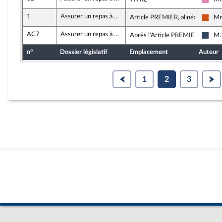
Soci
1
Assurer un repas à 1 euro pour tous les étudiants
Article PREMIER, alinéa 2
Mm
Démo
AC7
Assurer un repas à 1 euro pour tous les étudiants
Après l'Article PREMIER
M.
Rass
n°
Dossier législatif
Emplacement
Auteur
1
2
3