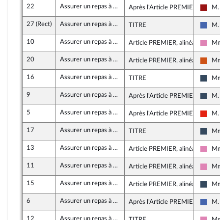
22
Assurer un repas à 1 euro pour tous les étudiants
Après l'Article PREMIER
M.
Gauc
27 (Rect)
Assurer un repas à 1 euro pour tous les étudiants
TITRE
M.
Les 
10
Assurer un repas à 1 euro pour tous les étudiants
Article PREMIER, alinéa 2
Mm
Soci
20
Assurer un repas à 1 euro pour tous les étudiants
Article PREMIER, alinéa 2
Mm
Démo
16
Assurer un repas à 1 euro pour tous les étudiants
TITRE
Mm
Rass
9
Assurer un repas à 1 euro pour tous les étudiants
Après l'Article PREMIER
M.
Rass
5
Assurer un repas à 1 euro pour tous les étudiants
Après l'Article PREMIER
M.
La F
17
Assurer un repas à 1 euro pour tous les étudiants
TITRE
Mm
Rass
13
Assurer un repas à 1 euro pour tous les étudiants
Article PREMIER, alinéa 2
Mm
Soci
11
Assurer un repas à 1 euro pour tous les étudiants
Article PREMIER, alinéa 2
Mm
Soci
15
Assurer un repas à 1 euro pour tous les étudiants
Article PREMIER, alinéa 2
Mm
Rass
6
Assurer un repas à 1 euro pour tous les étudiants
Après l'Article PREMIER
M.
Les 
12
Assurer un repas à 1 euro pour tous les étudiants
TITRE
Mm