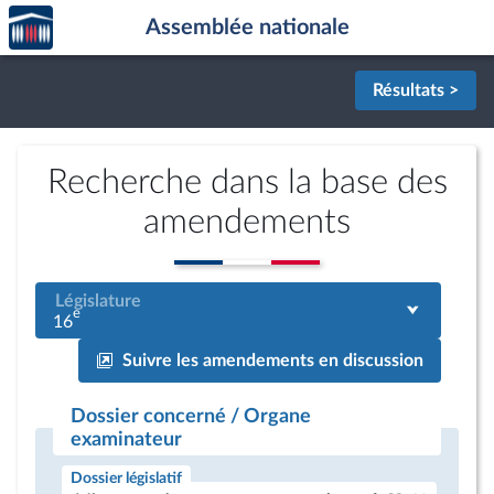
Accèder
Aller au contenu
Aller en bas de la page
Assemblée nationale
à la
page
d'accueil
Résultats >
Recherche dans la base des
amendements
Législature
e
16
Suivre les amendements en discussion
Dossier concerné / Organe
examinateur
Dossier législatif