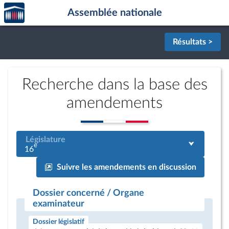
Accèder
Aller au contenu
Aller en bas de la page
Assemblée nationale
à la
page
d'accueil
Résultats >
Recherche dans la base des
amendements
Législature
e
16
Suivre les amendements en discussion
Dossier concerné / Organe
examinateur
Dossier législatif