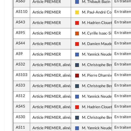
AS60
En traite
Article PREMIER
M. Thibault Bazin
Les Républicains
AS110
En traite
Article PREMIER
M. Paul-André Colombani
Libertés, Indépendants, Outre-m
AS43
En traite
Article PREMIER
M. Hadrien Clouet
La France insoumise - Nouvelle 
AS95
En traite
Article PREMIER
M. Cyrille Isaac-Sibille
Démocrate (MoDem et Indépen
AS44
En traite
Article PREMIER
M. Damien Maudet
La France insoumise - Nouvelle 
AS9
En traite
Article PREMIER
M. Yannick Neuder
Les Républicains
AS32
En traite
Article PREMIER, alinéa 2
M. Christophe Bentz
Rassemblement National
AS103
En traite
Article PREMIER, alinéa 2
M. Pierre Dharréville
Gauche démocrate et républic
AS33
En traite
Article PREMIER, alinéa 2
M. Christophe Bentz
Rassemblement National
AS12
En traite
Article PREMIER, alinéa 2
M. Yannick Neuder
Les Républicains
AS45
En traite
Article PREMIER, alinéa 2
M. Hadrien Clouet
La France insoumise - Nouvelle 
AS30
En traite
Article PREMIER, alinéa 2
M. Christophe Bentz
Rassemblement National
AS11
En traite
Article PREMIER, alinéa 2
M. Yannick Neuder
Les Républicains