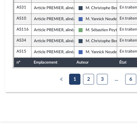
AS31
En traite
Article PREMIER, alinéa 2
M. Christophe Bentz
Rassemblement National
AS10
En traite
Article PREMIER, alinéa 2
M. Yannick Neuder
Les Républicains
AS116
En traite
Article PREMIER, alinéa 2
M. Sébastien Peytavie
Écologiste - NUPES
AS34
En traite
Article PREMIER, alinéa 2
M. Christophe Bentz
Rassemblement National
AS15
En traite
Article PREMIER, alinéa 2
M. Yannick Neuder
Les Républicains
n°
Emplacement
Auteur
État
1
2
3
...
6