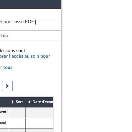
r une liasse PDF
data
essous sont :
orer l’accès au soin pour
r tous
Sort
Date d'examen
Date de dépôt
ment
11 février 2023
ment
10 février 2023