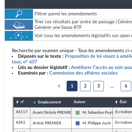
Filtrer parmi les amendements
Trier ces résultats par ordre de passage
Génére
Générer une liasse RTF
Voir tous les amendements législatifs sur open 
Recherche par examen unique - Tous les amendements ci-d
Déposés sur le texte :
Proposition de loi visant à améli
tous, n° 657
Liés au dossier législatif :
Améliorer l’accès au soin pou
Examinés par :
Commission des affaires sociales
1
2
3
...
6
n°
Auteur
État
Emplacement
AS117
En traite
Avant l'Article PREMIER
M. Sébastien Peytavie
Écologiste - NUPES
AS92
En traite
Article PREMIER
M. Philippe Juvin
Les Républicains