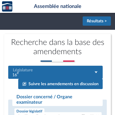
Accèder
Aller au contenu
Aller en bas de la page
Assemblée nationale
à la
page
d'accueil
Résultats >
Recherche dans la base des
amendements
Législature
e
16
Suivre les amendements en discussion
Dossier concerné / Organe
examinateur
Dossier législatif