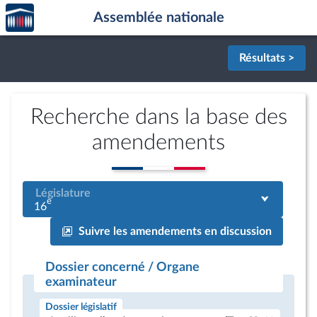
Accèder
Aller au contenu
Aller en bas de la page
Assemblée nationale
à la
page
d'accueil
Résultats >
Recherche dans la base des
amendements
Législature
e
16
Suivre les amendements en discussion
Dossier concerné / Organe
examinateur
Dossier législatif