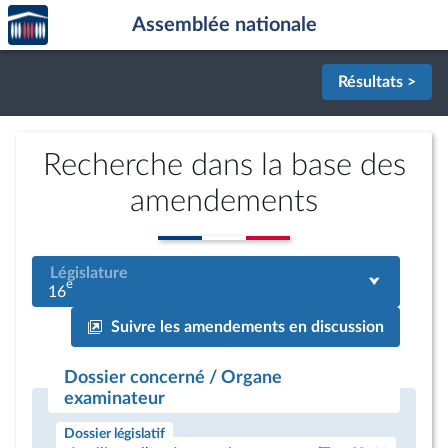
Accèder
Aller au contenu
Aller en bas de la page
Assemblée nationale
à la
page
d'accueil
Résultats >
Recherche dans la base des
amendements
Législature
e
16
Suivre les amendements en discussion
Dossier concerné / Organe
examinateur
Dossier législatif