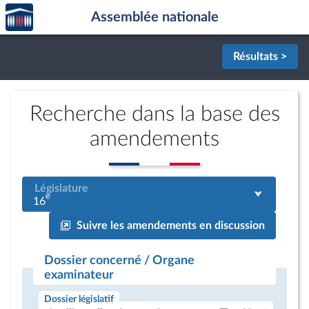
Accèder
Aller au contenu
Aller en bas de la page
Assemblée nationale
à la
page
d'accueil
Résultats >
Recherche dans la base des
amendements
Législature
e
16
Suivre les amendements en discussion
Dossier concerné / Organe
examinateur
Dossier législatif