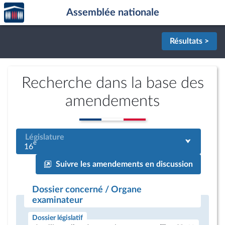
Accèder
Aller au contenu
Aller en bas de la page
Assemblée nationale
à la
page
d'accueil
Résultats >
Recherche dans la base des
amendements
Législature
e
16
Suivre les amendements en discussion
Dossier concerné / Organe
examinateur
Dossier législatif