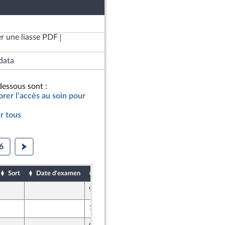
r une liasse PDF
data
essous sont :
orer l’accès au soin pour
r tous
6
Sort
Date d'examen
Date de dépôt
9 février 2023
11 février 2023