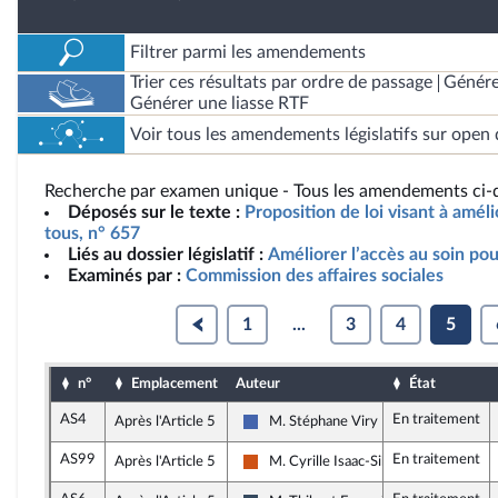
Filtrer parmi les amendements
Trier ces résultats par ordre de passage
Génére
Générer une liasse RTF
Voir tous les amendements législatifs sur open 
Recherche par examen unique - Tous les amendements ci-d
Déposés sur le texte :
Proposition de loi visant à améli
tous, n° 657
Liés au dossier législatif :
Améliorer l’accès au soin pou
Examinés par :
Commission des affaires sociales
1
...
3
4
5
n°
Emplacement
Auteur
État
AS4
En traitement
Après l'Article 5
M. Stéphane Viry
Les Républicains
AS99
En traitement
Après l'Article 5
M. Cyrille Isaac-Sibille
Démocrate (MoDem et Indépendants)