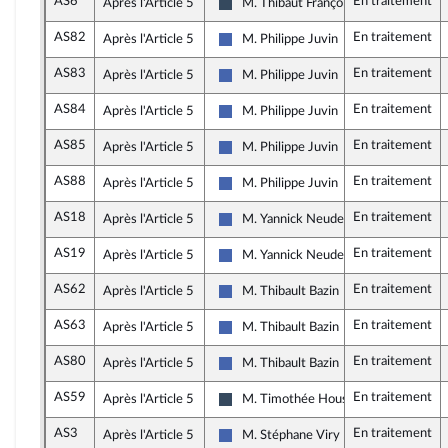
AS6
En traitement
Après l'Article 5
M. Thibaut François
Rassemblement National
AS82
En traitement
Après l'Article 5
M. Philippe Juvin
Les Républicains
AS83
En traitement
Après l'Article 5
M. Philippe Juvin
Les Républicains
AS84
En traitement
Après l'Article 5
M. Philippe Juvin
Les Républicains
AS85
En traitement
Après l'Article 5
M. Philippe Juvin
Les Républicains
AS88
En traitement
Après l'Article 5
M. Philippe Juvin
Les Républicains
AS18
En traitement
Après l'Article 5
M. Yannick Neuder
Les Républicains
AS19
En traitement
Après l'Article 5
M. Yannick Neuder
Les Républicains
AS62
En traitement
Après l'Article 5
M. Thibault Bazin
Les Républicains
AS63
En traitement
Après l'Article 5
M. Thibault Bazin
Les Républicains
AS80
En traitement
Après l'Article 5
M. Thibault Bazin
Les Républicains
AS59
En traitement
Après l'Article 5
M. Timothée Houssin
Rassemblement National
AS3
En traitement
Après l'Article 5
M. Stéphane Viry
Les Républicains