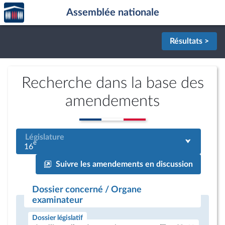
Accèder
Aller au contenu
Aller en bas de la page
Assemblée nationale
à la
page
d'accueil
Résultats >
Recherche dans la base des
amendements
Législature
e
16
Suivre les amendements en discussion
Dossier concerné / Organe
examinateur
Dossier législatif