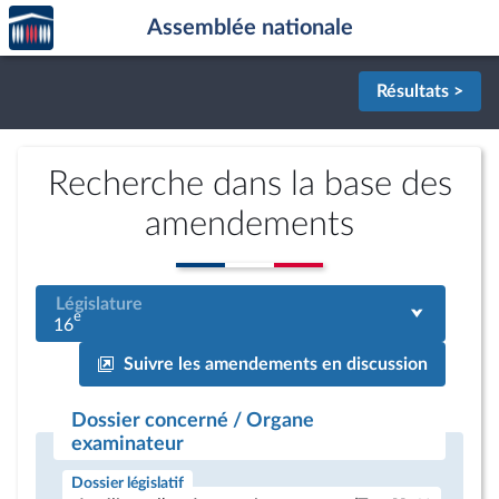
Accèder
Aller au contenu
Aller en bas de la page
Assemblée nationale
à la
page
d'accueil
Résultats >
Recherche dans la base des
amendements
Législature
e
16
Suivre les amendements en discussion
Dossier concerné / Organe
examinateur
Dossier législatif