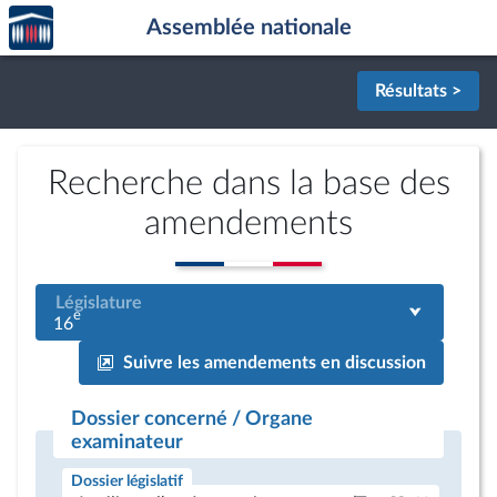
Accèder
Aller au contenu
Aller en bas de la page
Assemblée nationale
à la
page
d'accueil
Résultats >
Recherche dans la base des
amendements
Législature
e
16
Suivre les amendements en discussion
Dossier concerné / Organe
examinateur
Dossier législatif