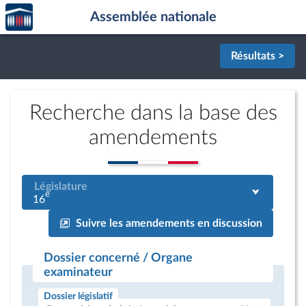
Accèder
Aller au contenu
Aller en bas de la page
Assemblée nationale
à la
page
d'accueil
Résultats >
Recherche dans la base des
amendements
Législature
e
16
Suivre les amendements en discussion
Dossier concerné / Organe
examinateur
Dossier législatif