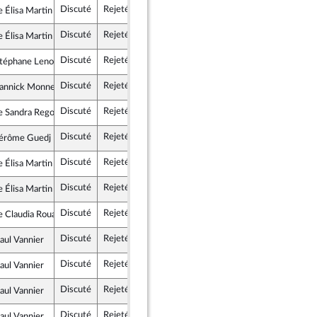
Discuté
Rejeté
7 mars 2023
Commission des affaires culturelles et de l'éducation
Élisa Martin
nce insoumise - Nouvelle Union Populaire écologique et sociale
Discuté
Rejeté
7 mars 2023
Commission des affaires culturelles et de l'éducation
Élisa Martin
nce insoumise - Nouvelle Union Populaire écologique et sociale
Discuté
Rejeté
7 mars 2023
Commission des affaires culturelles et de l'éducation
Stéphane Lenormand
és, Indépendants, Outre-mer et Territoires
Discuté
Rejeté
7 mars 2023
Commission des affaires sociales
annick Monnet
e démocrate et républicaine - NUPES
Discuté
Rejeté
7 mars 2023
Commission des affaires sociales
 Sandra Regol
giste - NUPES
Discuté
Rejeté
7 mars 2023
Commission des affaires sociales
Jérôme Guedj
istes et apparentés (membre de l’intergroupe NUPES)
Discuté
Rejeté
7 mars 2023
Commission des affaires culturelles et de l'éducation
Élisa Martin
nce insoumise - Nouvelle Union Populaire écologique et sociale
Discuté
Rejeté
7 mars 2023
Commission des affaires culturelles et de l'éducation
Élisa Martin
nce insoumise - Nouvelle Union Populaire écologique et sociale
Discuté
Rejeté
7 mars 2023
Commission des affaires culturelles et de l'éducation
 Claudia Rouaux
istes et apparentés (membre de l’intergroupe NUPES)
Discuté
Rejeté
7 mars 2023
Commission des affaires culturelles et de l'éducation
aul Vannier
nce insoumise - Nouvelle Union Populaire écologique et sociale
Discuté
Rejeté
7 mars 2023
Commission des affaires culturelles et de l'éducation
aul Vannier
nce insoumise - Nouvelle Union Populaire écologique et sociale
Discuté
Rejeté
7 mars 2023
Commission des affaires culturelles et de l'éducation
aul Vannier
nce insoumise - Nouvelle Union Populaire écologique et sociale
Discuté
Rejeté
7 mars 2023
Commission des affaires culturelles et de l'éducation
aul Vannier