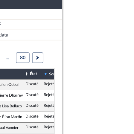
F
data
...
80
État
Date d'examen
Examiné par
Sort
Discuté
Rejeté
7 mars 2023
Commission des affaires culturelles et de l'éducation
ulien Odoul
mblement National
Discuté
Rejeté
7 mars 2023
Commission des affaires sociales
ierre Dharréville
e démocrate et républicaine - NUPES
Discuté
Rejeté
7 mars 2023
Commission des affaires culturelles et de l'éducation
Lisa Belluco
giste - NUPES
Discuté
Rejeté
7 mars 2023
Commission des affaires culturelles et de l'éducation
Élisa Martin
nce insoumise - Nouvelle Union Populaire écologique et sociale
Discuté
Rejeté
7 mars 2023
Commission des affaires culturelles et de l'éducation
aul Vannier
nce insoumise - Nouvelle Union Populaire écologique et sociale