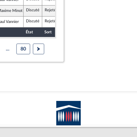
nce insoumise - Nouvelle Union Populaire écologique et sociale
Discuté
Rejeté
7 mars 2023
Commission des affaires culturelles et de l'éducation
Maxime Minot
publicains
Discuté
Rejeté
7 mars 2023
Commission des affaires culturelles et de l'éducation
aul Vannier
nce insoumise - Nouvelle Union Populaire écologique et sociale
État
Sort
Date d'examen
Examiné par
...
80