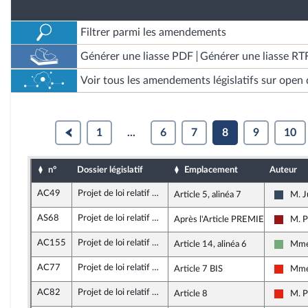
Filtrer parmi les amendements
Générer une liasse PDF
Générer une liasse RT
Voir tous les amendements législatifs sur open 
1
...
6
7
8
9
10
n°
Dossier législatif
Emplacement
Auteur
AC49
Projet de loi relatif aux jeux Olympiques et Paralympiques de 2024
Article 5, alinéa 7
M. J
Rasse
AS68
Projet de loi relatif aux jeux Olympiques et Paralympiques de 2024
Après l'Article PREMIER
M. P
Gauch
AC155
Projet de loi relatif aux jeux Olympiques et Paralympiques de 2024
Article 14, alinéa 6
Mme 
Écolo
AC77
Projet de loi relatif aux jeux Olympiques et Paralympiques de 2024
Article 7 BIS
Mme 
La Fra
AC82
Projet de loi relatif aux jeux Olympiques et Paralympiques de 2024
Article 8
M. P
La Fra