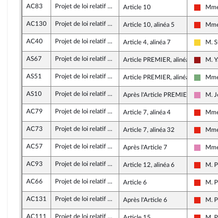
AC83
Projet de loi relatif aux jeux Olympiques et Paralympiques de 2024
Article 10
Mme 
La Fra
AC130
Projet de loi relatif aux jeux Olympiques et Paralympiques de 2024
Article 10, alinéa 5
Mme 
La Fra
AC40
Projet de loi relatif aux jeux Olympiques et Paralympiques de 2024
Article 4, alinéa 7
M. 
Libert
AS67
Projet de loi relatif aux jeux Olympiques et Paralympiques de 2024
Article PREMIER, alinéa 4
M. Y
Gauch
AS51
Projet de loi relatif aux jeux Olympiques et Paralympiques de 2024
Article PREMIER, alinéa 6
Mme
Écolo
AS10
Projet de loi relatif aux jeux Olympiques et Paralympiques de 2024
Après l'Article PREMIER
M. 
Social
AC79
Projet de loi relatif aux jeux Olympiques et Paralympiques de 2024
Article 7, alinéa 4
Mme 
La Fra
AC73
Projet de loi relatif aux jeux Olympiques et Paralympiques de 2024
Article 7, alinéa 32
Mme 
La Fra
AC57
Projet de loi relatif aux jeux Olympiques et Paralympiques de 2024
Après l'Article 7
Mme
Social
AC93
Projet de loi relatif aux jeux Olympiques et Paralympiques de 2024
Article 12, alinéa 6
M. P
La Fra
AC66
Projet de loi relatif aux jeux Olympiques et Paralympiques de 2024
Article 6
M. P
La Fra
AC131
Projet de loi relatif aux jeux Olympiques et Paralympiques de 2024
Après l'Article 6
M. P
La Fra
AC111
Projet de loi relatif aux jeux Olympiques et Paralympiques de 2024
Article 15
M. P