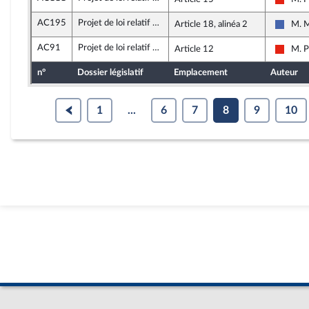
La Fra
AC195
Projet de loi relatif aux jeux Olympiques et Paralympiques de 2024
Article 18, alinéa 2
M. 
Les Ré
AC91
Projet de loi relatif aux jeux Olympiques et Paralympiques de 2024
Article 12
M. P
La Fra
n°
Dossier législatif
Emplacement
Auteur
1
...
6
7
8
9
10