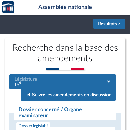
Accèder
Aller au contenu
Aller en bas de la page
Assemblée nationale
à la
page
d'accueil
Résultats >
Recherche dans la base des
amendements
Législature
e
16
Suivre les amendements en discussion
Dossier concerné / Organe
examinateur
Dossier législatif