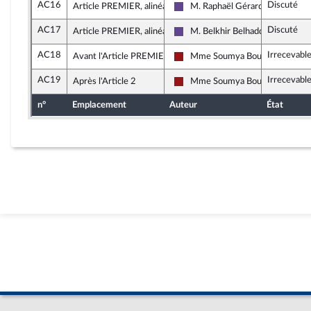
AC16
Discuté
Article PREMIER, alinéa 1
M. Raphaël Gérard
Renaissance
AC17
Discuté
Article PREMIER, alinéa 1
M. Belkhir Belhaddad
Renaissance
AC18
Irrecevabl
Avant l'Article PREMIER
Mme Soumya Bourouaha
Gauche démocrate et républica
AC19
Irrecevabl
Après l'Article 2
Mme Soumya Bourouaha
Gauche démocrate et républica
n°
Emplacement
Auteur
État