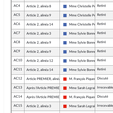
AC4
Retiré
Article 2, alinéa 8
Mme Christelle Petex
Les Républicains
AC5
Retiré
Article 2, alinéa 9
Mme Christelle Petex
Les Républicains
AC6
Retiré
Article 2, alinéa 14
Mme Christelle Petex
Les Républicains
AC7
Retiré
Article 2, alinéa 3
Mme Sylvie Bonnet
Les Républicains
AC8
Retiré
Article 2, alinéa 9
Mme Sylvie Bonnet
Les Républicains
AC9
Retiré
Article 2, alinéa 9
Mme Sylvie Bonnet
Les Républicains
AC10
Retiré
Article 2, alinéa 12
Mme Sylvie Bonnet
Les Républicains
AC11
Retiré
Article 2, alinéa 14
Mme Sylvie Bonnet
Les Républicains
AC12
Discuté
Article PREMIER, alinéa 1
M. François Piquemal
La France insoumise - Nouvelle U
AC13
Irrecevabl
Après l'Article PREMIER
Mme Sarah Legrain
La France insoumise - Nouvelle U
AC14
Discuté
Après l'Article PREMIER
M. François Piquemal
La France insoumise - Nouvelle U
AC15
Irrecevabl
Article 2, alinéa 3
Mme Sarah Legrain
La France insoumise - Nouvelle U