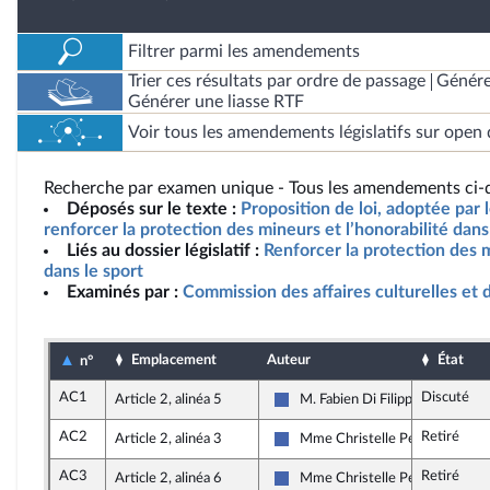
Filtrer parmi les amendements
Trier ces résultats par ordre de passage
Génére
Générer une liasse RTF
Voir tous les amendements législatifs sur open 
Recherche par examen unique - Tous les amendements ci-d
Déposés sur le texte :
Proposition de loi, adoptée par l
renforcer la protection des mineurs et l’honorabilité dans
Liés au dossier législatif :
Renforcer la protection des m
dans le sport
Examinés par :
Commission des affaires culturelles et 
Emplacement
Auteur
État
n°
AC1
Discuté
Article 2, alinéa 5
M. Fabien Di Filippo
Les Républicains
AC2
Retiré
Article 2, alinéa 3
Mme Christelle Petex
Les Républicains
AC3
Retiré
Article 2, alinéa 6
Mme Christelle Petex
Les Républicains