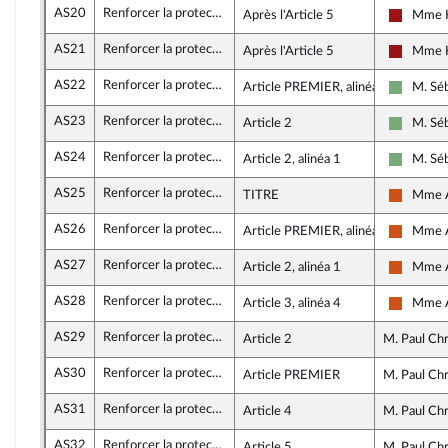
AS20
Renforcer la protection des familles d’enfants touchés par une affection de longue durée
Après l'Article 5
Mme K
Gauche 
AS21
Renforcer la protection des familles d’enfants touchés par une affection de longue durée
Après l'Article 5
Mme K
Gauche 
AS22
Renforcer la protection des familles d’enfants touchés par une affection de longue durée
Article PREMIER, alinéa 1
M. Séb
Écologi
AS23
Renforcer la protection des familles d’enfants touchés par une affection de longue durée
Article 2
M. Séb
Écologi
AS24
Renforcer la protection des familles d’enfants touchés par une affection de longue durée
Article 2, alinéa 1
M. Séb
Écologi
AS25
Renforcer la protection des familles d’enfants touchés par une affection de longue durée
TITRE
Mme A
Démocra
AS26
Renforcer la protection des familles d’enfants touchés par une affection de longue durée
Article PREMIER, alinéa 2
Mme A
Démocra
AS27
Renforcer la protection des familles d’enfants touchés par une affection de longue durée
Article 2, alinéa 1
Mme A
Démocra
AS28
Renforcer la protection des familles d’enfants touchés par une affection de longue durée
Article 3, alinéa 4
Mme A
Démocra
AS29
Renforcer la protection des familles d’enfants touchés par une affection de longue durée
Article 2
M. Paul Chr
AS30
Renforcer la protection des familles d’enfants touchés par une affection de longue durée
Article PREMIER
M. Paul Chr
AS31
Renforcer la protection des familles d’enfants touchés par une affection de longue durée
Article 4
M. Paul Chr
AS32
Renforcer la protection des familles d’enfants touchés par une affection de longue durée
Article 5
M. Paul Chr