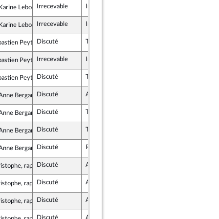
Irrecevable
Irrecevable
arine Lebon
démocrate et républicaine - NUPES
Irrecevable
Irrecevable
arine Lebon
démocrate et républicaine - NUPES
Discuté
Tombé
15 février 2023
astien Peytavie
ste - NUPES
Irrecevable
Irrecevable
astien Peytavie
ste - NUPES
Discuté
Tombé
15 février 2023
astien Peytavie
ste - NUPES
Discuté
Adopté
15 février 2023
nne Bergantz
te (MoDem et Indépendants)
Discuté
Tombé
15 février 2023
nne Bergantz
te (MoDem et Indépendants)
Discuté
Tombé
15 février 2023
nne Bergantz
te (MoDem et Indépendants)
Discuté
Retiré
15 février 2023
nne Bergantz
te (MoDem et Indépendants)
Discuté
Adopté
15 février 2023
istophe, rapporteur
Discuté
Adopté
15 février 2023
istophe, rapporteur
Discuté
Adopté
15 février 2023
istophe, rapporteur
Discuté
Adopté
15 février 2023
istophe, rapporteur