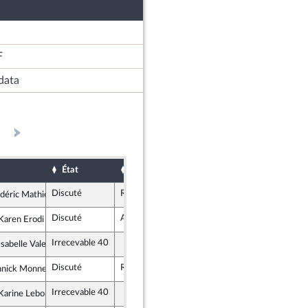
F
data
État
Sort
Date d'examen
Examiné par
Discuté
Rejeté
15 février 2023
déric Mathieu
e insoumise - Nouvelle Union Populaire écologique et sociale
Discuté
Adopté
15 février 2023
aren Erodi
e insoumise - Nouvelle Union Populaire écologique et sociale
Irrecevable 40
abelle Valentin
ublicains
Discuté
Rejeté
15 février 2023
nnick Monnet
démocrate et républicaine - NUPES
Irrecevable 40
arine Lebon
démocrate et républicaine - NUPES