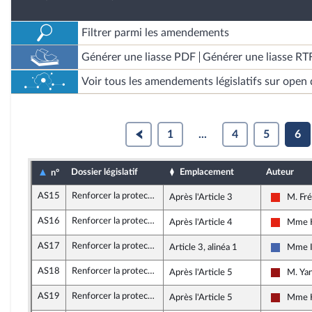
Filtrer parmi les amendements
Générer une liasse PDF
Générer une liasse RT
Voir tous les amendements législatifs sur open 
1
...
4
5
6
Dossier législatif
Emplacement
Auteur
n°
AS15
Renforcer la protection des familles d’enfants touchés par une affection de longue durée
Après l'Article 3
M. Fré
La Franc
AS16
Renforcer la protection des familles d’enfants touchés par une affection de longue durée
Après l'Article 4
Mme K
La Franc
AS17
Renforcer la protection des familles d’enfants touchés par une affection de longue durée
Article 3, alinéa 1
Mme Is
Les Rép
AS18
Renforcer la protection des familles d’enfants touchés par une affection de longue durée
Après l'Article 5
M. Ya
Gauche 
AS19
Renforcer la protection des familles d’enfants touchés par une affection de longue durée
Après l'Article 5
Mme K
Gauche 