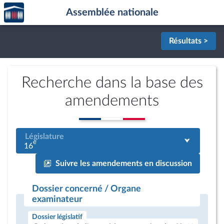
Accèder
Aller au contenu
Aller en bas de la page
Assemblée nationale
à la
page
d'accueil
Résultats >
Recherche dans la base des
amendements
Législature
e
16
Suivre les amendements en discussion
Dossier concerné / Organe
examinateur
Dossier législatif