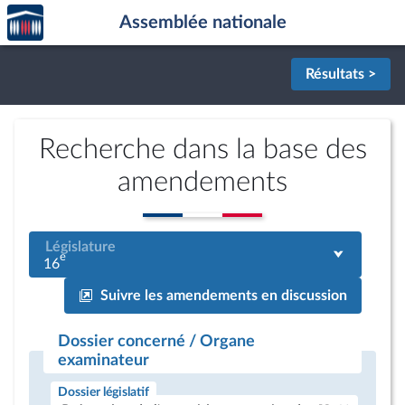
Accèder
Aller au contenu
Aller en bas de la page
Assemblée nationale
à la
page
d'accueil
Résultats >
Recherche dans la base des
amendements
Législature
e
16
Suivre les amendements en discussion
Dossier concerné / Organe
examinateur
Dossier législatif