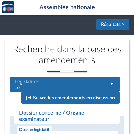
Accèder
Aller au contenu
Aller en bas de la page
Assemblée nationale
à la
page
d'accueil
Résultats >
Recherche dans la base des
amendements
Législature
e
16
Suivre les amendements en discussion
Dossier concerné / Organe
examinateur
Dossier législatif