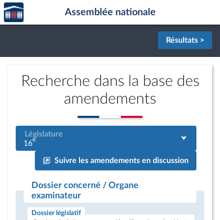
Accèder
Aller au contenu
Aller en bas de la page
Assemblée nationale
à la
page
d'accueil
Résultats >
Recherche dans la base des
amendements
Législature
e
16
Suivre les amendements en discussion
Dossier concerné / Organe
examinateur
Dossier législatif