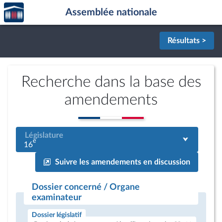
Accèder
Aller au contenu
Aller en bas de la page
Assemblée nationale
à la
page
d'accueil
Résultats >
Recherche dans la base des
amendements
Législature
e
16
Suivre les amendements en discussion
Dossier concerné / Organe
examinateur
Dossier législatif