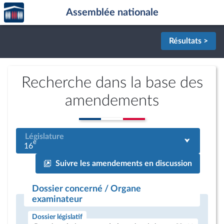
Accèder
Aller au contenu
Aller en bas de la page
Assemblée nationale
à la
page
d'accueil
Résultats >
Recherche dans la base des
amendements
Législature
e
16
Suivre les amendements en discussion
Dossier concerné / Organe
examinateur
Dossier législatif