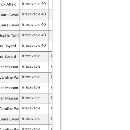
Irrecevable 40
nck Allisio
lement National
Irrecevable 40
aure Lavalette
lement National
Irrecevable 40
aure Lavalette
lement National
Irrecevable 40
phie Taillé-Polian
ste - NUPES
Irrecevable 40
uis Boyard
e insoumise - Nouvelle Union Populaire écologique et sociale
Irrecevable
Irrecevable
uis Boyard
e insoumise - Nouvelle Union Populaire écologique et sociale
Irrecevable
Irrecevable
yan Masson
lement National
Irrecevable
Irrecevable
aroline Parmentier
lement National
Irrecevable
Irrecevable
yan Masson
lement National
Irrecevable
Irrecevable
yan Masson
lement National
Irrecevable
Irrecevable
aroline Parmentier
lement National
Irrecevable
Irrecevable
aure Lavalette
lement National
Irrecevable
Irrecevable
aroline Parmentier