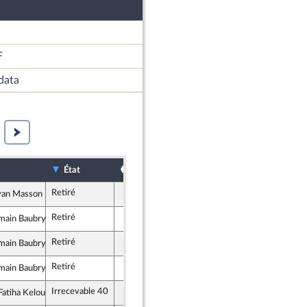
F
data
Sort
Date d'examen
Examiné par
État
Retiré
yan Masson
lement National
Retiré
main Baubry
lement National
Retiré
main Baubry
lement National
Retiré
main Baubry
lement National
Irrecevable 40
atiha Keloua Hachi
stes et apparentés (membre de l’intergroupe NUPES)