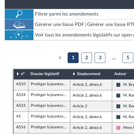
Filtrer parmi les amendements
Générer une liasse PDF
Générer une liasse RT
Voir tous les amendements législatifs sur open 
1
2
3
...
5
n°
Dossier législatif
Emplacement
Auteur
AS10
Protéger la jeunesse de la précarité par la solidarité intergénérationnelle
Article 2, alinéa 6
M. Br
Rassemb
AS34
Protéger la jeunesse de la précarité par la solidarité intergénérationnelle
Article 2, alinéa 6
M. Ro
Rassemb
AS33
Protéger la jeunesse de la précarité par la solidarité intergénérationnelle
Article 2
M. Ro
Rassemb
45
Protéger la jeunesse de la précarité par la solidarité intergénérationnelle
Article 2, alinéa 6
M. Ro
Rassemb
AS16
Protéger la jeunesse de la précarité par la solidarité intergénérationnelle
Article 2, alinéa 6
Mme F
Sociali