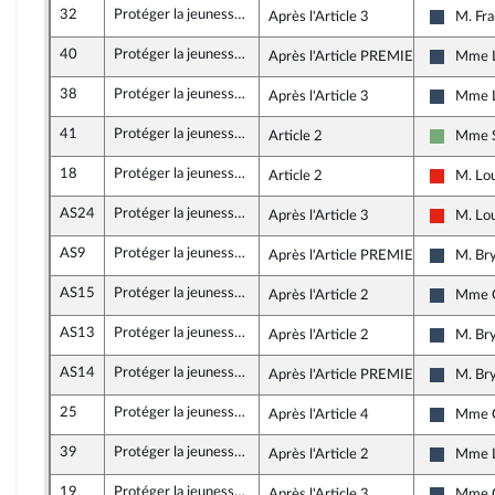
32
Protéger la jeunesse de la précarité par la solidarité intergénérationnelle
Après l'Article 3
M. Fra
Rassemb
40
Protéger la jeunesse de la précarité par la solidarité intergénérationnelle
Après l'Article PREMIER
Mme L
Rassemb
38
Protéger la jeunesse de la précarité par la solidarité intergénérationnelle
Après l'Article 3
Mme L
Rassemb
41
Protéger la jeunesse de la précarité par la solidarité intergénérationnelle
Article 2
Mme So
Écologi
18
Protéger la jeunesse de la précarité par la solidarité intergénérationnelle
Article 2
M. Lo
La Franc
AS24
Protéger la jeunesse de la précarité par la solidarité intergénérationnelle
Après l'Article 3
M. Lo
La Franc
AS9
Protéger la jeunesse de la précarité par la solidarité intergénérationnelle
Après l'Article PREMIER
M. Br
Rassemb
AS15
Protéger la jeunesse de la précarité par la solidarité intergénérationnelle
Après l'Article 2
Mme C
Rassemb
AS13
Protéger la jeunesse de la précarité par la solidarité intergénérationnelle
Après l'Article 2
M. Br
Rassemb
AS14
Protéger la jeunesse de la précarité par la solidarité intergénérationnelle
Après l'Article PREMIER
M. Br
Rassemb
25
Protéger la jeunesse de la précarité par la solidarité intergénérationnelle
Après l'Article 4
Mme C
Rassemb
39
Protéger la jeunesse de la précarité par la solidarité intergénérationnelle
Après l'Article 2
Mme L
Rassemb
19
Protéger la jeunesse de la précarité par la solidarité intergénérationnelle
Après l'Article 3
Mme C