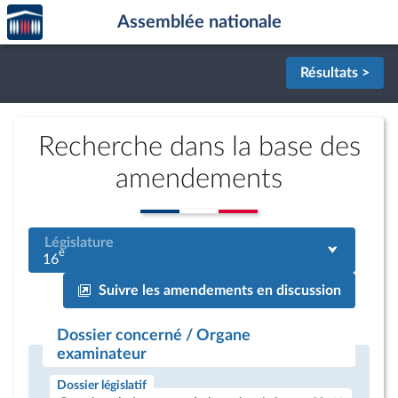
Accèder
Aller au contenu
Aller en bas de la page
Assemblée nationale
à la
page
d'accueil
Résultats >
Recherche dans la base des
amendements
Législature
e
16
Suivre les amendements en discussion
Dossier concerné / Organe
examinateur
Dossier législatif