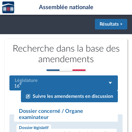
Accèder
Aller au contenu
Aller en bas de la page
Assemblée nationale
à la
page
d'accueil
Résultats >
Recherche dans la base des
amendements
Législature
e
16
Suivre les amendements en discussion
Dossier concerné / Organe
examinateur
Dossier législatif