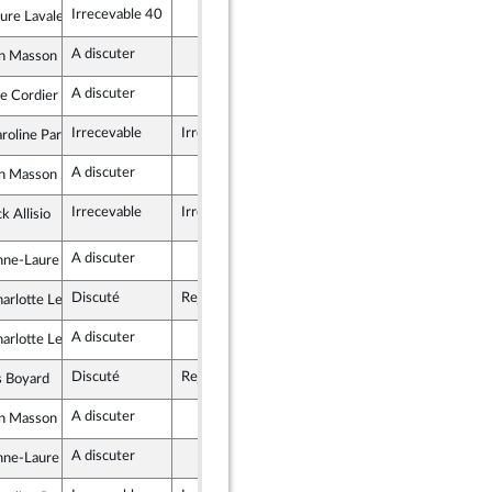
Irrecevable 40
re Lavalette
ement National
A discuter
n Masson
ement National
A discuter
re Cordier
licains
Irrecevable
Irrecevable
oline Parmentier
ement National
A discuter
n Masson
ement National
Irrecevable
Irrecevable
amendement n°11
k Allisio
ement National
A discuter
e-Laure Blin
licains
Discuté
Rejeté
29 mars 2023
rlotte Leduc
 insoumise - Nouvelle Union Populaire écologique et sociale
A discuter
rlotte Leduc
 insoumise - Nouvelle Union Populaire écologique et sociale
Discuté
Rejeté
29 mars 2023
s Boyard
 insoumise - Nouvelle Union Populaire écologique et sociale
A discuter
n Masson
ement National
A discuter
e-Laure Blin
licains