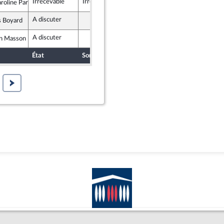
Irrecevable
Irrecevable
oline Parmentier
ement National
A discuter
s Boyard
 insoumise - Nouvelle Union Populaire écologique et sociale
A discuter
n Masson
ement National
État
Sort
Date d'examen
Examiné par