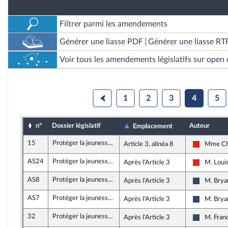
Filtrer parmi les amendements
Générer une liasse PDF
Générer une liasse RT
Voir tous les amendements législatifs sur open 
1
2
3
4
5
n°
Dossier législatif
Auteur
Emplacement
15
Protéger la jeunesse de la précarité par la solidarité intergénérationnelle
Article 3, alinéa 8
Mme Cha
La France
AS24
Protéger la jeunesse de la précarité par la solidarité intergénérationnelle
Après l'Article 3
M. Loui
La France
AS8
Protéger la jeunesse de la précarité par la solidarité intergénérationnelle
Après l'Article 3
M. Brya
Rassembl
AS7
Protéger la jeunesse de la précarité par la solidarité intergénérationnelle
Après l'Article 3
M. Brya
Rassembl
32
Protéger la jeunesse de la précarité par la solidarité intergénérationnelle
Après l'Article 3
M. Franc
Rassembl