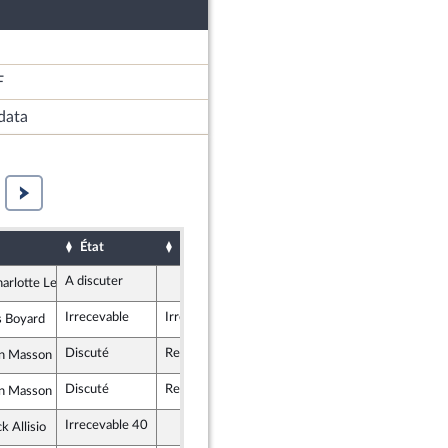
F
data
État
Sort
Date d'examen
Examiné par
A discuter
rlotte Leduc
 insoumise - Nouvelle Union Populaire écologique et sociale
Irrecevable
Irrecevable
s Boyard
 insoumise - Nouvelle Union Populaire écologique et sociale
Discuté
Retiré
29 mars 2023
n Masson
ement National
Discuté
Retiré
29 mars 2023
n Masson
ement National
Irrecevable 40
k Allisio
ement National