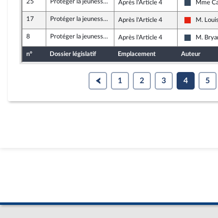
25
Protéger la jeunesse de la précarité par la solidarité intergénérationnelle
Après l'Article 4
Mme Car
Rassembl
17
Protéger la jeunesse de la précarité par la solidarité intergénérationnelle
Après l'Article 4
M. Loui
La France
8
Protéger la jeunesse de la précarité par la solidarité intergénérationnelle
Après l'Article 4
M. Brya
Rassembl
n°
Dossier législatif
Emplacement
Auteur
1
2
3
4
5