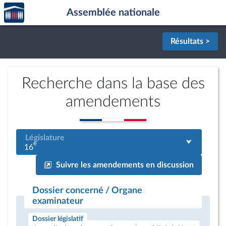
Accèder
Aller au contenu
Aller en bas de la page
Assemblée nationale
à la
page
d'accueil
Résultats >
Recherche dans la base des
amendements
Législature
e
16
Suivre les amendements en discussion
Dossier concerné / Organe
examinateur
Dossier législatif