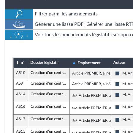
Filtrer parmi les amendements
Générer une liasse PDF
Générer une liasse RT
Voir tous les amendements législatifs sur open 
n°
Dossier législatif
Auteur
Emplacement
AS10
Création d’un centre hospitalier universitaire en Corse
Article PREMIER, alinéa 2
M. Ant
Rassemb
AS9
Création d’un centre hospitalier universitaire en Corse
Article PREMIER, alinéa 2
M. Ant
Rassemb
AS14
Création d’un centre hospitalier universitaire en Corse
Sous-amendement de l'
M. Ant
Article PREMIER, alinéa 2
Rassemb
AS16
Création d’un centre hospitalier universitaire en Corse
Sous-amendement de l'
M. Ant
Article PREMIER, alinéa 2
Rassemb
AS17
Création d’un centre hospitalier universitaire en Corse
Sous-amendement de l'
M. Ant
Article PREMIER, alinéa 2
Rassemb
AS15
Création d’un centre hospitalier universitaire en Corse
M. Ant