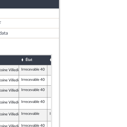
F
data
État
Sort
Date d'examen
Examiné par
Irrecevable 40
oine Villedieu
lement National
Irrecevable 40
oine Villedieu
lement National
Irrecevable 40
amendement n°AS2
oine Villedieu
lement National
Irrecevable 40
amendement n°AS2
oine Villedieu
lement National
Irrecevable
Irrecevable
amendement n°AS2
oine Villedieu
lement National
Irrecevable 40
oine Villedieu