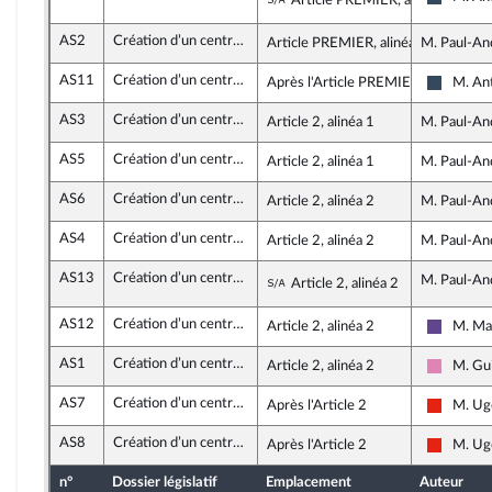
Sous-amendement de l'
Article PREMIER, alinéa 2
Rassemb
AS2
Création d’un centre hospitalier universitaire en Corse
Article PREMIER, alinéa 2
M. Paul-An
AS11
Création d’un centre hospitalier universitaire en Corse
Après l'Article PREMIER
M. Ant
Rassemb
AS3
Création d’un centre hospitalier universitaire en Corse
Article 2, alinéa 1
M. Paul-An
AS5
Création d’un centre hospitalier universitaire en Corse
Article 2, alinéa 1
M. Paul-An
AS6
Création d’un centre hospitalier universitaire en Corse
Article 2, alinéa 2
M. Paul-An
AS4
Création d’un centre hospitalier universitaire en Corse
Article 2, alinéa 2
M. Paul-An
AS13
Création d’un centre hospitalier universitaire en Corse
Sous-amendement de l'
M. Paul-An
Article 2, alinéa 2
AS12
Création d’un centre hospitalier universitaire en Corse
Article 2, alinéa 2
M. Mar
Renaiss
AS1
Création d’un centre hospitalier universitaire en Corse
Article 2, alinéa 2
M. Gu
Socialis
AS7
Création d’un centre hospitalier universitaire en Corse
Après l'Article 2
M. Ugo
La Franc
AS8
Création d’un centre hospitalier universitaire en Corse
Après l'Article 2
M. Ugo
La Franc
n°
Dossier législatif
Emplacement
Auteur