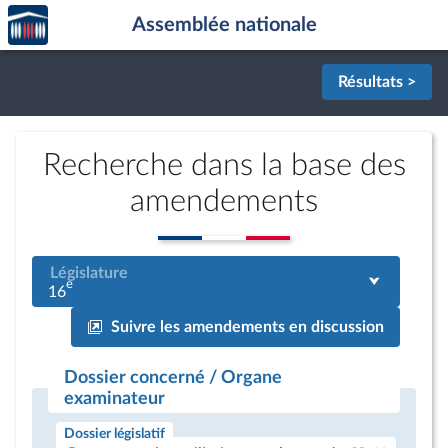
Accèder
Aller au contenu
Aller en bas de la page
Assemblée nationale
à la
page
d'accueil
Résultats >
Recherche dans la base des
amendements
Législature
e
16
Suivre les amendements en discussion
Dossier concerné / Organe
examinateur
Dossier législatif