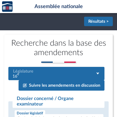
Accèder
Aller au contenu
Aller en bas de la page
Assemblée nationale
à la
page
d'accueil
Résultats >
Recherche dans la base des
amendements
Législature
e
16
Suivre les amendements en discussion
Dossier concerné / Organe
examinateur
Dossier législatif