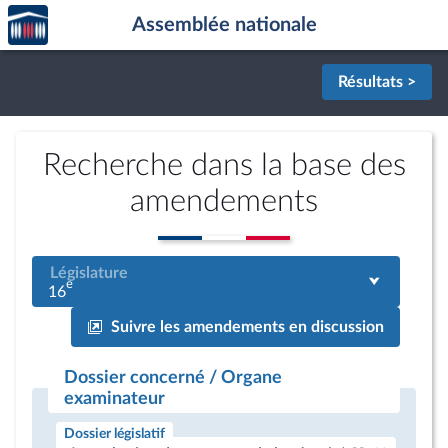
Accèder
Aller au contenu
Aller en bas de la page
Assemblée nationale
à la
page
d'accueil
Résultats >
Recherche dans la base des
amendements
Législature
e
16
Suivre les amendements en discussion
Dossier concerné / Organe
examinateur
Dossier législatif