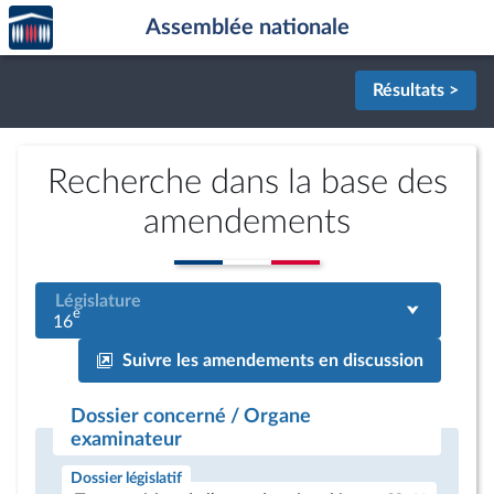
Accèder
Aller au contenu
Aller en bas de la page
Assemblée nationale
à la
page
d'accueil
Résultats >
Recherche dans la base des
amendements
Législature
e
16
Suivre les amendements en discussion
Dossier concerné / Organe
examinateur
Dossier législatif