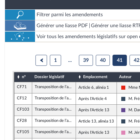
Filtrer parmi les amendements
Générer une liasse PDF
Générer une liasse RT
Voir tous les amendements législatifs sur open 
1
...
39
40
41
42
n°
Dossier législatif
Emplacement
Auteur
CF71
Transposition de l’accord national interprofessionnel relatif au partage de la valeur au sein de l’entreprise
Article 6, alinéa 1
Mme M
La Franc
CF12
Transposition de l’accord national interprofessionnel relatif au partage de la valeur au sein de l’entreprise
Après l'Article 4
M. Fré
Rassemb
CF103
Transposition de l’accord national interprofessionnel relatif au partage de la valeur au sein de l’entreprise
Après l'Article 13
M. Da
Renaiss
CF28
Transposition de l’accord national interprofessionnel relatif au partage de la valeur au sein de l’entreprise
Article 13, alinéa 13
M. Fré
Rassemb
CF105
Transposition de l’accord national interprofessionnel relatif au partage de la valeur au sein de l’entreprise
Après l'Article 13
M. Jé
Socialis