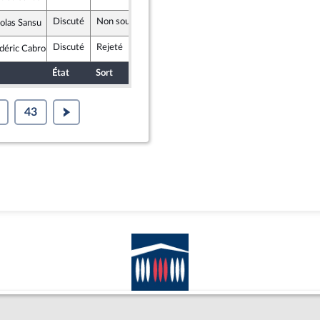
démocrate et républicaine - NUPES
Discuté
Non soutenu
19 juin 2023
olas Sansu
démocrate et républicaine - NUPES
Discuté
Rejeté
19 juin 2023
déric Cabrolier
lement National
État
Sort
Date d'examen
Examiné par
43