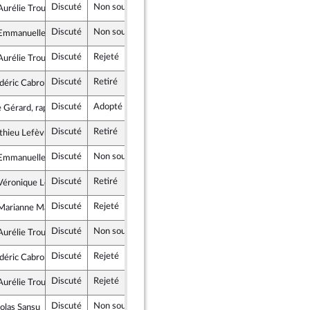
Discuté
Non soutenu
19 juin 2023
urélie Trouvé
e insoumise - Nouvelle Union Populaire écologique et sociale
Discuté
Non soutenu
19 juin 2023
mmanuelle Anthoine
blicains
Discuté
Rejeté
19 juin 2023
urélie Trouvé
e insoumise - Nouvelle Union Populaire écologique et sociale
Discuté
Retiré
19 juin 2023
déric Cabrolier
lement National
Discuté
Adopté
19 juin 2023
 Gérard, rapporteure
Discuté
Retiré
19 juin 2023
thieu Lefèvre
ance
Discuté
Non soutenu
19 juin 2023
mmanuelle Anthoine
blicains
Discuté
Retiré
19 juin 2023
éronique Louwagie
blicains
Discuté
Rejeté
19 juin 2023
arianne Maximi
e insoumise - Nouvelle Union Populaire écologique et sociale
Discuté
Non soutenu
19 juin 2023
urélie Trouvé
e insoumise - Nouvelle Union Populaire écologique et sociale
Discuté
Rejeté
19 juin 2023
déric Cabrolier
lement National
Discuté
Rejeté
19 juin 2023
urélie Trouvé
e insoumise - Nouvelle Union Populaire écologique et sociale
Discuté
Non soutenu
19 juin 2023
olas Sansu