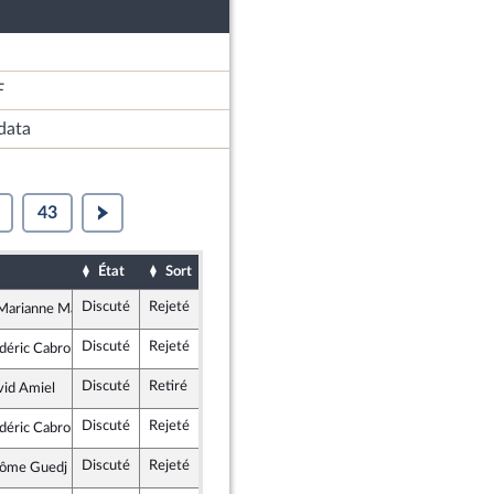
F
data
43
État
Sort
Date d'examen
Examiné par
Discuté
Rejeté
19 juin 2023
arianne Maximi
e insoumise - Nouvelle Union Populaire écologique et sociale
Discuté
Rejeté
19 juin 2023
déric Cabrolier
lement National
Discuté
Retiré
19 juin 2023
vid Amiel
ance
Discuté
Rejeté
19 juin 2023
déric Cabrolier
lement National
Discuté
Rejeté
19 juin 2023
rôme Guedj
tes et apparentés (membre de l’intergroupe NUPES)