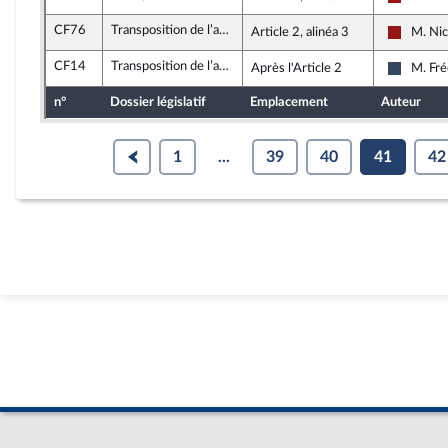
Gauche 
CF76
Transposition de l’accord national interprofessionnel relatif au partage de la valeur au sein de l’entreprise
Article 2, alinéa 3
M. Nic
Gauche 
CF14
Transposition de l’accord national interprofessionnel relatif au partage de la valeur au sein de l’entreprise
Après l'Article 2
M. Fré
Rassemb
n°
Dossier législatif
Emplacement
Auteur
1
...
39
40
41
42