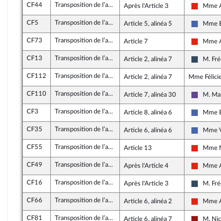
CF44
Transposition de l’accord national interprofessionnel relatif au partage de la valeur au sein de l’entreprise
Après l'Article 3
Mme A
La Franc
CF5
Transposition de l’accord national interprofessionnel relatif au partage de la valeur au sein de l’entreprise
Article 5, alinéa 5
Mme E
Les Répu
CF73
Transposition de l’accord national interprofessionnel relatif au partage de la valeur au sein de l’entreprise
Article 7
Mme A
La Franc
CF13
Transposition de l’accord national interprofessionnel relatif au partage de la valeur au sein de l’entreprise
Article 2, alinéa 7
M. Fré
Rassemb
CF112
Transposition de l’accord national interprofessionnel relatif au partage de la valeur au sein de l’entreprise
Article 2, alinéa 7
Mme Félicie
CF110
Transposition de l’accord national interprofessionnel relatif au partage de la valeur au sein de l’entreprise
Article 7, alinéa 30
M. Ma
Renaiss
CF3
Transposition de l’accord national interprofessionnel relatif au partage de la valeur au sein de l’entreprise
Article 8, alinéa 6
Mme E
Les Répu
CF35
Transposition de l’accord national interprofessionnel relatif au partage de la valeur au sein de l’entreprise
Article 6, alinéa 6
Mme V
Les Répu
CF55
Transposition de l’accord national interprofessionnel relatif au partage de la valeur au sein de l’entreprise
Article 13
Mme M
La Franc
CF49
Transposition de l’accord national interprofessionnel relatif au partage de la valeur au sein de l’entreprise
Après l'Article 4
Mme A
La Franc
CF16
Transposition de l’accord national interprofessionnel relatif au partage de la valeur au sein de l’entreprise
Après l'Article 3
M. Fré
Rassemb
CF66
Transposition de l’accord national interprofessionnel relatif au partage de la valeur au sein de l’entreprise
Article 6, alinéa 2
Mme A
La Franc
CF81
Transposition de l’accord national interprofessionnel relatif au partage de la valeur au sein de l’entreprise
Article 6, alinéa 7
M. Nic