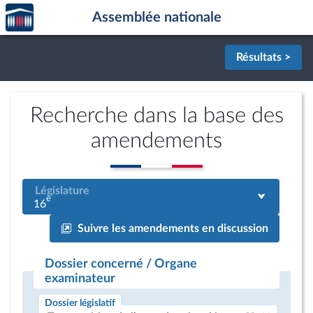
Accèder
Aller au contenu
Aller en bas de la page
Assemblée nationale
à la
page
d'accueil
Résultats >
Recherche dans la base des
amendements
Législature
e
16
Suivre les amendements en discussion
Dossier concerné / Organe
examinateur
Dossier législatif