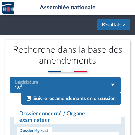
Accèder
Aller au contenu
Aller en bas de la page
Assemblée nationale
à la
page
d'accueil
Résultats >
Recherche dans la base des
amendements
Législature
e
16
Suivre les amendements en discussion
Dossier concerné / Organe
examinateur
Dossier législatif