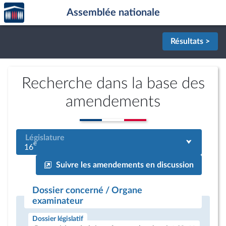
Accèder
Aller au contenu
Aller en bas de la page
Assemblée nationale
à la
page
d'accueil
Résultats >
Recherche dans la base des
amendements
Législature
e
16
Suivre les amendements en discussion
Dossier concerné / Organe
examinateur
Dossier législatif