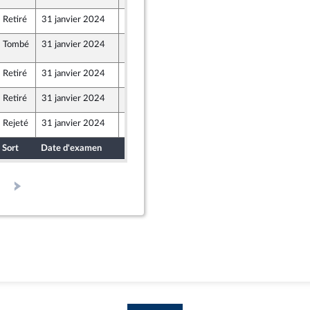
Retiré
31 janvier 2024
27 janvier 2024
Winsback
Tombé
31 janvier 2024
30 janvier 2024
7
Retiré
31 janvier 2024
25 janvier 2024
er et Territoires
Retiré
31 janvier 2024
26 janvier 2024
Rejeté
31 janvier 2024
26 janvier 2024
Union Populaire écologique et sociale
Sort
Date d'examen
Date de dépôt