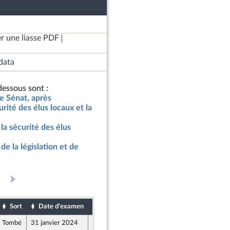
r une liasse PDF
data
essous sont :
le Sénat, après
rité des élus locaux et la
la sécurité des élus
de la législation et de
Sort
Date d'examen
Date de dépôt
Tombé
31 janvier 2024
31 janvier 2024
68