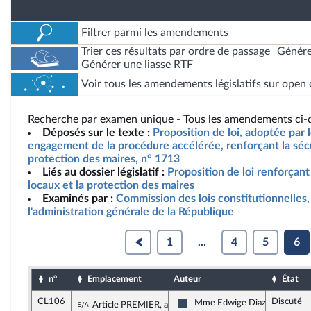
Filtrer parmi les amendements
Trier ces résultats par ordre de passage
Génére
Générer une liasse RTF
Voir tous les amendements législatifs sur open 
Recherche par examen unique - Tous les amendements ci-d
Déposés sur le texte :
Proposition de loi, adoptée par 
engagement de la procédure accélérée, renforçant la sécu
protection des maires, n° 1713
Liés au dossier législatif :
Proposition de loi renforçant 
locaux et la protection des maires
Examinés par :
Commission des lois constitutionnelles, 
l'administration générale de la République
1
...
4
5
6
n°
Emplacement
Auteur
État
CL106
Discuté
Sous-amendement de l'amendement n°CL
Mme Edwige Diaz
Article PREMIER, alinéa 4
Rassemblement National