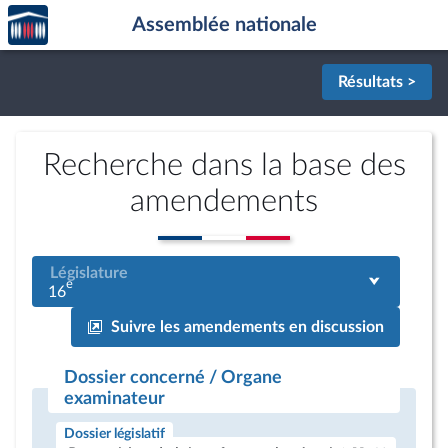
Accèder
Aller au contenu
Aller en bas de la page
Assemblée nationale
à la
page
d'accueil
Résultats >
Recherche dans la base des
amendements
Législature
e
16
Suivre les amendements en discussion
Dossier concerné / Organe
examinateur
Dossier législatif