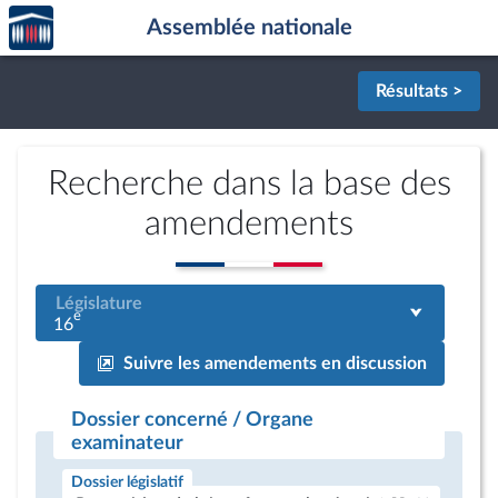
Accèder
Aller au contenu
Aller en bas de la page
Assemblée nationale
à la
page
d'accueil
Résultats >
Recherche dans la base des
amendements
Législature
e
16
Suivre les amendements en discussion
Dossier concerné / Organe
examinateur
Dossier législatif